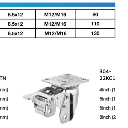
304-
22KC125TN
4Inch (100mm)
5Inch (125mm)
6Inch (150mm)
8Inch (200mm)