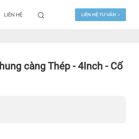
LIÊN HỆ
LIÊN HỆ TƯ VẤN
hung càng Thép - 4Inch - Cố