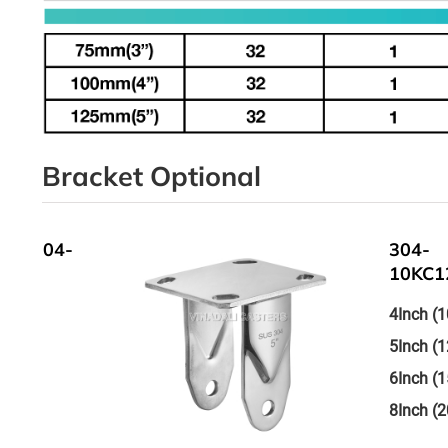
Bracket Optional
4-
304-
10KC125TN
4Inch (100mm)
5Inch (125mm)
6Inch (150mm)
8Inch (200mm)