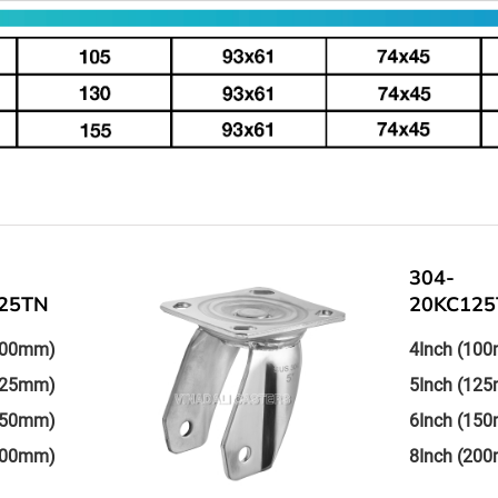
304-
20KC125TN
4Inch (100mm)
5Inch (125mm)
6Inch (150mm)
8Inch (200mm)