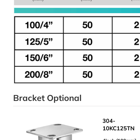
Bracket Optional
4-
304-
10KC125TN