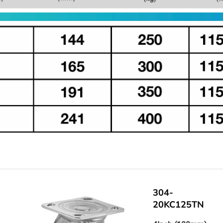
304-
20KC125TN