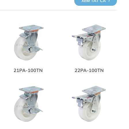
XEM TẤT CẢ
21PA-100TN
22PA-100TN