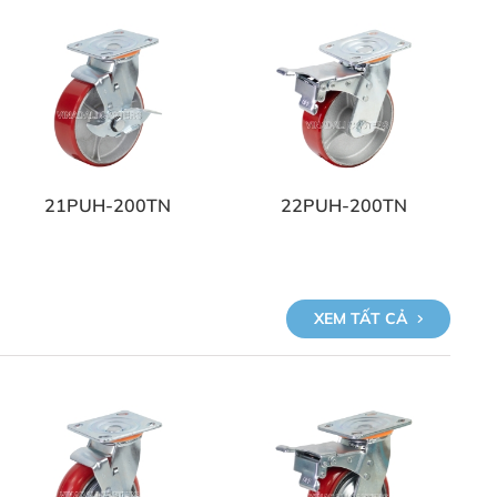
21PUH-200TN
22PUH-200TN
XEM TẤT CẢ