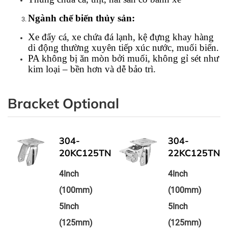
Ngành chế biến thủy sản:
Xe đẩy cá, xe chứa đá lạnh, kệ đựng khay hàng 
di động thường xuyên tiếp xúc nước, muối biển.
PA không bị ăn mòn bởi muối, không gỉ sét như 
kim loại – bền hơn và dễ bảo trì.
Bracket Optional
304-
304-
N
20KC125TN
22KC125TN
4Inch
4Inch
(100mm)
(100mm)
5Inch
5Inch
(125mm)
(125mm)