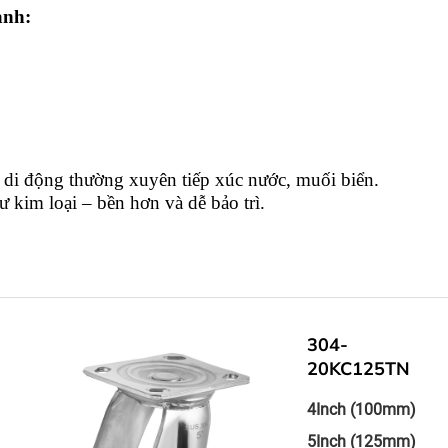
ạnh:
 di động thường xuyên tiếp xúc nước, muối biển.
 kim loại – bền hơn và dễ bảo trì.
304-
20KC125TN
4Inch (100mm)
5Inch (125mm)