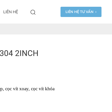
LIÊN HỆ
LIÊN HỆ TƯ VẤN
 304 2INCH
p, cọc vít xoay, cọc vít khóa