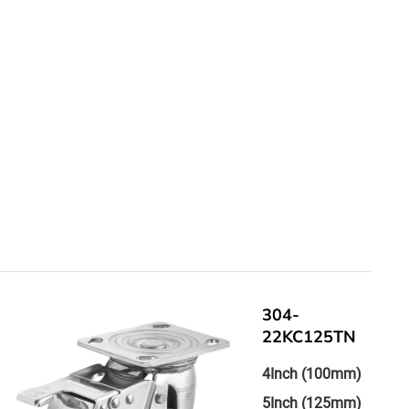
304-
22KC125TN
4Inch (100mm)
5Inch (125mm)