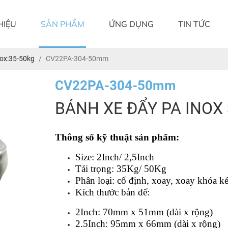
HIỆU
SẢN PHẨM
ỨNG DỤNG
TIN TỨC
ox:35-50kg
CV22PA-304-50mm
CV22PA-304-50mm
BÁNH XE ĐẨY PA INOX
Thông số kỹ thuật sản phẩm:
Size: 2Inch/ 2,5Inch
Tải trọng: 35Kg/ 50Kg
Phân loại: cố định, xoay, xoay khóa ké
Kích thước bản đế: 
2Inch: 70mm x 51mm (dài x rộng)
2.5Inch: 95mm x 66mm (dài x rộng)