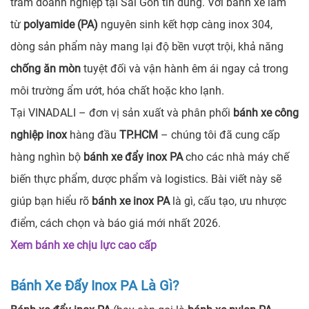
trăm doanh nghiệp tại Sài Gòn tin dùng. Với bánh xe làm
từ
polyamide (PA)
nguyên sinh kết hợp càng inox 304,
dòng sản phẩm này mang lại độ bền vượt trội, khả năng
chống ăn mòn
tuyệt đối và vận hành êm ái ngay cả trong
môi trường ẩm ướt, hóa chất hoặc kho lạnh.
Tại VINADALI – đơn vị sản xuất và phân phối
bánh xe công
nghiệp inox
hàng đầu
TP.HCM
– chúng tôi đã cung cấp
hàng nghìn bộ
bánh xe đẩy inox PA
cho các nhà máy chế
biến thực phẩm, dược phẩm và logistics. Bài viết này sẽ
giúp bạn hiểu rõ
bánh xe inox PA
là gì, cấu tạo, ưu nhược
điểm, cách chọn và báo giá mới nhất 2026.
Xem bánh xe chịu lực cao cấp
Bánh Xe Đẩy Inox PA Là Gì?