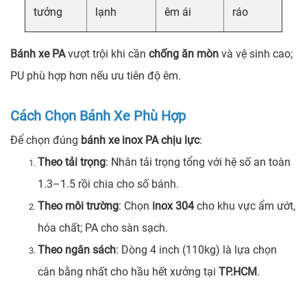
tưởng
lạnh
êm ái
ráo
Bánh xe PA
vượt trội khi cần
chống ăn mòn
và vệ sinh cao;
PU phù hợp hơn nếu ưu tiên độ êm.
Cách Chọn Bánh Xe Phù Hợp
Để chọn đúng
bánh xe inox PA chịu lực
:
Theo tải trọng
: Nhân tải trọng tổng với hệ số an toàn
1.3–1.5 rồi chia cho số bánh.
Theo môi trường
: Chọn
inox 304
cho khu vực ẩm ướt,
hóa chất; PA cho sàn sạch.
Theo ngân sách
: Dòng 4 inch (110kg) là lựa chọn
cân bằng nhất cho hầu hết xưởng tại
TP.HCM
.