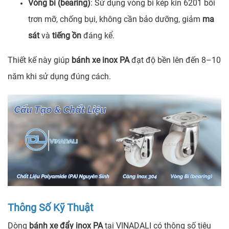
Vòng bi (bearing)
: Sử dụng vòng bi kép kín 6201 bôi
trơn mỡ, chống bụi, không cần bảo dưỡng, giảm
ma
sát
và
tiếng ồn
đáng kể.
Thiết kế này giúp
bánh xe inox PA
đạt độ bền lên đến 8–10
năm khi sử dụng đúng cách.
Thông Số Kỹ Thuật
Dòng
bánh xe đẩy inox PA
tại VINADALI có thông số tiêu