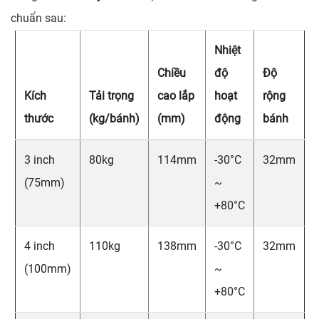
chuẩn sau:
Nhiệt
Chiều
độ
Độ
Kích
Tải trọng
cao lắp
hoạt
rộng
thước
(kg/bánh)
(mm)
động
bánh
3 inch
80kg
114mm
-30°C
32mm
(75mm)
~
+80°C
4 inch
110kg
138mm
-30°C
32mm
(100mm)
~
+80°C