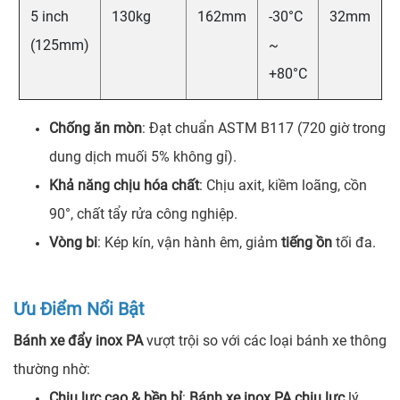
5 inch
130kg
162mm
-30°C
32mm
(125mm)
~
+80°C
Chống ăn mòn
: Đạt chuẩn ASTM B117 (720 giờ trong
dung dịch muối 5% không gỉ).
Khả năng chịu hóa chất
: Chịu axit, kiềm loãng, cồn
90°, chất tẩy rửa công nghiệp.
Vòng bi
: Kép kín, vận hành êm, giảm
tiếng ồn
tối đa.
Ưu Điểm Nổi Bật
Bánh xe đẩy inox PA
vượt trội so với các loại bánh xe thông
thường nhờ:
Chịu lực cao & bền bỉ
:
Bánh xe inox PA chịu lực
lý