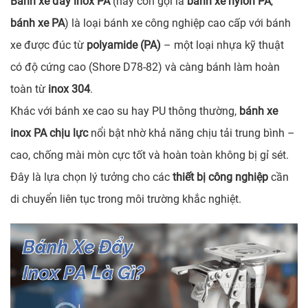
Bánh xe đẩy inox PA
(hay còn gọi là
bánh xe nylon PA
,
bánh xe PA
) là loại bánh xe công nghiệp cao cấp với bánh
xe được đúc từ
polyamide (PA)
– một loại nhựa kỹ thuật
có độ cứng cao (Shore D78-82) và càng bánh làm hoàn
toàn từ
inox 304
.
Khác với bánh xe cao su hay PU thông thường,
bánh xe
inox PA chịu lực
nổi bật nhờ khả năng chịu tải trung bình –
cao, chống mài mòn cực tốt và hoàn toàn không bị gỉ sét.
Đây là lựa chọn lý tưởng cho các
thiết bị công nghiệp
cần
di chuyển liên tục trong môi trường khắc nghiệt.