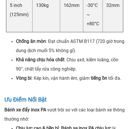
5 inch
130kg
162mm
-30°C
32mm
(125mm)
~
+80°C
Chống ăn mòn
: Đạt chuẩn ASTM B117 (720 giờ trong
dung dịch muối 5% không gỉ).
Khả năng chịu hóa chất
: Chịu axit, kiềm loãng, cồn
90°, chất tẩy rửa công nghiệp.
Vòng bi
: Kép kín, vận hành êm, giảm
tiếng ồn
tối đa.
Ưu Điểm Nổi Bật
Bánh xe đẩy inox PA
vượt trội so với các loại bánh xe thông
thường nhờ:
Chịu lực cao & bền bỉ
:
Bánh xe inox PA chịu lực
lý