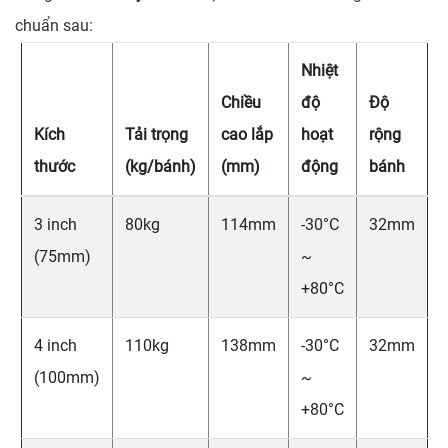
chuẩn sau:
Nhiệt
Chiều
độ
Độ
Kích
Tải trọng
cao lắp
hoạt
rộng
thước
(kg/bánh)
(mm)
động
bánh
3 inch
80kg
114mm
-30°C
32mm
(75mm)
~
+80°C
4 inch
110kg
138mm
-30°C
32mm
(100mm)
~
+80°C