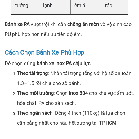
tưởng
lạnh
êm ái
ráo
Bánh xe PA
vượt trội khi cần
chống ăn mòn
và vệ sinh cao;
PU phù hợp hơn nếu ưu tiên độ êm.
Cách Chọn Bánh Xe Phù Hợp
Để chọn đúng
bánh xe inox PA chịu lực
:
Theo tải trọng
: Nhân tải trọng tổng với hệ số an toàn
1.3–1.5 rồi chia cho số bánh.
Theo môi trường
: Chọn
inox 304
cho khu vực ẩm ướt,
hóa chất; PA cho sàn sạch.
Theo ngân sách
: Dòng 4 inch (110kg) là lựa chọn
cân bằng nhất cho hầu hết xưởng tại
TP.HCM
.