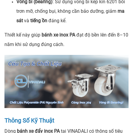
Vòng bi (bearing)
: Sử dụng vòng bi kép kín 6201 bôi
trơn mỡ, chống bụi, không cần bảo dưỡng, giảm
ma
sát
và
tiếng ồn
đáng kể.
Thiết kế này giúp
bánh xe inox PA
đạt độ bền lên đến 8–10
năm khi sử dụng đúng cách.
Thông Số Kỹ Thuật
Dòng
bánh xe đẩy inox PA
tại VINADALI có thông số tiêu