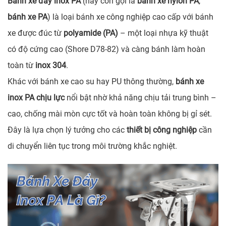
Bánh xe đẩy inox PA
(hay còn gọi là
bánh xe nylon PA
,
bánh xe PA
) là loại bánh xe công nghiệp cao cấp với bánh
xe được đúc từ
polyamide (PA)
– một loại nhựa kỹ thuật
có độ cứng cao (Shore D78-82) và càng bánh làm hoàn
toàn từ
inox 304
.
Khác với bánh xe cao su hay PU thông thường,
bánh xe
inox PA chịu lực
nổi bật nhờ khả năng chịu tải trung bình –
cao, chống mài mòn cực tốt và hoàn toàn không bị gỉ sét.
Đây là lựa chọn lý tưởng cho các
thiết bị công nghiệp
cần
di chuyển liên tục trong môi trường khắc nghiệt.