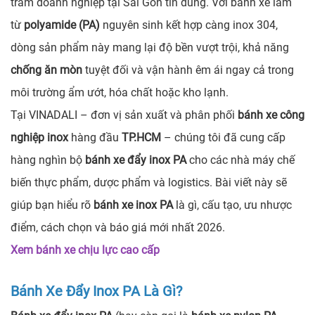
trăm doanh nghiệp tại Sài Gòn tin dùng. Với bánh xe làm
từ
polyamide (PA)
nguyên sinh kết hợp càng inox 304,
dòng sản phẩm này mang lại độ bền vượt trội, khả năng
chống ăn mòn
tuyệt đối và vận hành êm ái ngay cả trong
môi trường ẩm ướt, hóa chất hoặc kho lạnh.
Tại VINADALI – đơn vị sản xuất và phân phối
bánh xe công
nghiệp inox
hàng đầu
TP.HCM
– chúng tôi đã cung cấp
hàng nghìn bộ
bánh xe đẩy inox PA
cho các nhà máy chế
biến thực phẩm, dược phẩm và logistics. Bài viết này sẽ
giúp bạn hiểu rõ
bánh xe inox PA
là gì, cấu tạo, ưu nhược
điểm, cách chọn và báo giá mới nhất 2026.
Xem bánh xe chịu lực cao cấp
Bánh Xe Đẩy Inox PA Là Gì?