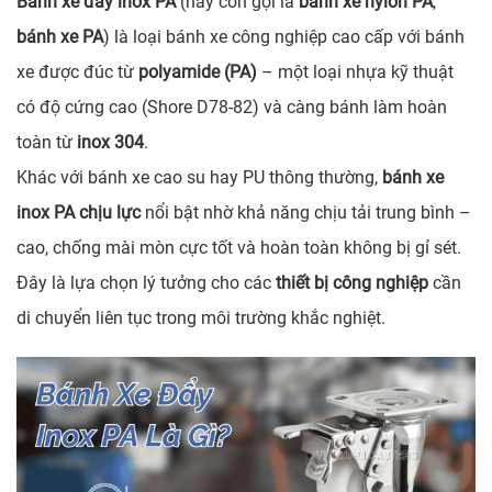
Bánh xe đẩy inox PA
(hay còn gọi là
bánh xe nylon PA
,
bánh xe PA
) là loại bánh xe công nghiệp cao cấp với bánh
xe được đúc từ
polyamide (PA)
– một loại nhựa kỹ thuật
có độ cứng cao (Shore D78-82) và càng bánh làm hoàn
toàn từ
inox 304
.
Khác với bánh xe cao su hay PU thông thường,
bánh xe
inox PA chịu lực
nổi bật nhờ khả năng chịu tải trung bình –
cao, chống mài mòn cực tốt và hoàn toàn không bị gỉ sét.
Đây là lựa chọn lý tưởng cho các
thiết bị công nghiệp
cần
di chuyển liên tục trong môi trường khắc nghiệt.