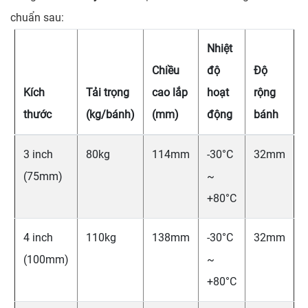
chuẩn sau:
Nhiệt
Chiều
độ
Độ
Kích
Tải trọng
cao lắp
hoạt
rộng
thước
(kg/bánh)
(mm)
động
bánh
3 inch
80kg
114mm
-30°C
32mm
(75mm)
~
+80°C
4 inch
110kg
138mm
-30°C
32mm
(100mm)
~
+80°C