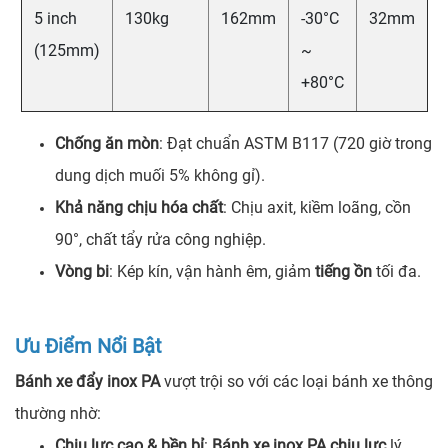
5 inch
130kg
162mm
-30°C
32mm
(125mm)
~
+80°C
Chống ăn mòn
: Đạt chuẩn ASTM B117 (720 giờ trong
dung dịch muối 5% không gỉ).
Khả năng chịu hóa chất
: Chịu axit, kiềm loãng, cồn
90°, chất tẩy rửa công nghiệp.
Vòng bi
: Kép kín, vận hành êm, giảm
tiếng ồn
tối đa.
Ưu Điểm Nổi Bật
Bánh xe đẩy inox PA
vượt trội so với các loại bánh xe thông
thường nhờ:
Chịu lực cao & bền bỉ
:
Bánh xe inox PA chịu lực
lý