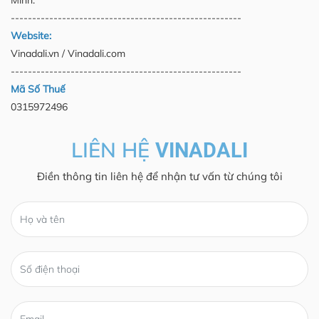
Minh.
------------------------------------------------------
Website:
Vinadali.vn / Vinadali.com
------------------------------------------------------
Mã Số Thuế
0315972496
LIÊN HỆ
VINADALI
Điền thông tin liên hệ để nhận tư vấn từ chúng tôi