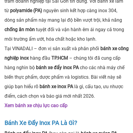
trăm doanh nghiệp tại Sài Gòn tin dùng. Với bánh xe làm
từ
polyamide (PA)
nguyên sinh kết hợp càng inox 304,
dòng sản phẩm này mang lại độ bền vượt trội, khả năng
chống ăn mòn
tuyệt đối và vận hành êm ái ngay cả trong
môi trường ẩm ướt, hóa chất hoặc kho lạnh.
Tại VINADALI – đơn vị sản xuất và phân phối
bánh xe công
nghiệp inox
hàng đầu
TP.HCM
– chúng tôi đã cung cấp
hàng nghìn bộ
bánh xe đẩy inox PA
cho các nhà máy chế
biến thực phẩm, dược phẩm và logistics. Bài viết này sẽ
giúp bạn hiểu rõ
bánh xe inox PA
là gì, cấu tạo, ưu nhược
điểm, cách chọn và báo giá mới nhất 2026.
Xem bánh xe chịu lực cao cấp
Bánh Xe Đẩy Inox PA Là Gì?