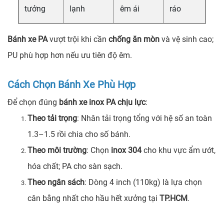
tưởng
lạnh
êm ái
ráo
Bánh xe PA
vượt trội khi cần
chống ăn mòn
và vệ sinh cao;
PU phù hợp hơn nếu ưu tiên độ êm.
Cách Chọn Bánh Xe Phù Hợp
Để chọn đúng
bánh xe inox PA chịu lực
:
Theo tải trọng
: Nhân tải trọng tổng với hệ số an toàn
1.3–1.5 rồi chia cho số bánh.
Theo môi trường
: Chọn
inox 304
cho khu vực ẩm ướt,
hóa chất; PA cho sàn sạch.
Theo ngân sách
: Dòng 4 inch (110kg) là lựa chọn
cân bằng nhất cho hầu hết xưởng tại
TP.HCM
.