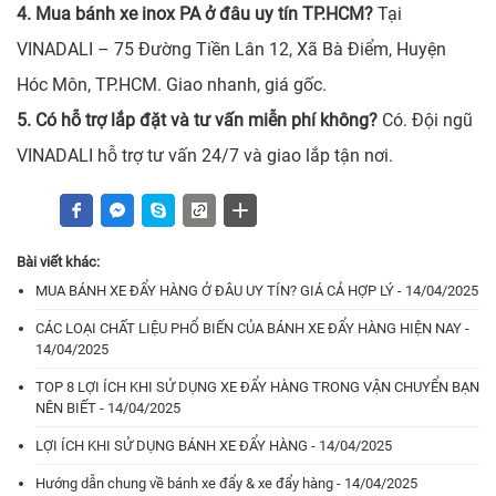
4. Mua bánh xe inox PA ở đâu uy tín TP.HCM?
Tại
VINADALI – 75 Đường Tiền Lân 12, Xã Bà Điểm, Huyện
Hóc Môn, TP.HCM. Giao nhanh, giá gốc.
5. Có hỗ trợ lắp đặt và tư vấn miễn phí không?
Có. Đội ngũ
VINADALI hỗ trợ tư vấn 24/7 và giao lắp tận nơi.
Bài viết khác:
MUA BÁNH XE ĐẨY HÀNG Ở ĐÂU UY TÍN? GIÁ CẢ HỢP LÝ - 14/04/2025
CÁC LOẠI CHẤT LIỆU PHỔ BIẾN CỦA BÁNH XE ĐẨY HÀNG HIỆN NAY -
14/04/2025
TOP 8 LỢI ÍCH KHI SỬ DỤNG XE ĐẨY HÀNG TRONG VẬN CHUYỂN BẠN
NÊN BIẾT - 14/04/2025
LỢI ÍCH KHI SỬ DỤNG BÁNH XE ĐẨY HÀNG - 14/04/2025
Hướng dẫn chung về bánh xe đẩy & xe đẩy hàng - 14/04/2025