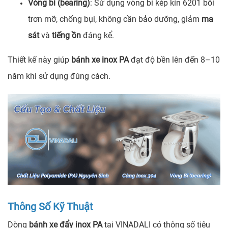
Vòng bi (bearing)
: Sử dụng vòng bi kép kín 6201 bôi
trơn mỡ, chống bụi, không cần bảo dưỡng, giảm
ma
sát
và
tiếng ồn
đáng kể.
Thiết kế này giúp
bánh xe inox PA
đạt độ bền lên đến 8–10
năm khi sử dụng đúng cách.
Thông Số Kỹ Thuật
Dòng
bánh xe đẩy inox PA
tại VINADALI có thông số tiêu