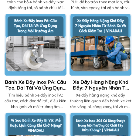
toàn cho bộ 4 bánh xe đẩy: xác
PUH đỏ bo tròn theo mặt lăn, cấu
định tổng tải, số bánh chịu tải
hình, sàn epoxy, tải vận hành và
thực, điều kiện vận hành và cách
checklist chọn bánh phù hợp cho
đối chiếu thông số sản phẩm phù
xe đẩy công nghiệp tại kho
hợp.
xưởng.
Bánh Xe Đẩy Inox PA: Cấu
Xe Đẩy Hàng Nặng Khó
Tạo, Dải Tải Và Ứng Dụng
Đẩy: 7 Nguyên Nhân Từ
Trong Môi Trường Ẩm
Bánh Xe Và Cách Kiểm
Tìm hiểu bánh xe đẩy inox PA:
Xe đẩy hàng nặng khó đẩy
Tra | VINADALI
cấu tạo, cách đọc dải tải, điều kiện
thường liên quan đến bánh xe kẹt
kho lạnh và môi trường ẩm,
rác, vòng bi, càng xoay, tải và mặt
checklist chọn bánh theo xe đẩy
sàn. Xem checklist kiểm tra an
và nhu cầu vệ sinh.
toàn trước khi thay bánh kỹ phù
hợp.