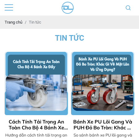
Trang chủ
Tin tức
TIN TỨC
Cách Tính Tải Trọng An
Bánh Xe PU Lõi Gang Và
Toàn Cho Bộ 4 Bánh Xe
PUH Đỏ Bo Tròn: Khác Gì
Đẩy | VINADALI
Về Mặt Lăn Và Ứng Dụng?
Hướng dẫn cách tính tải trọng an
So sánh bánh xe PU lõi gang và