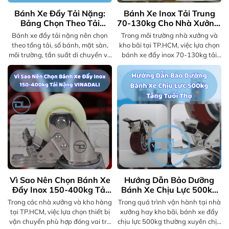
Bánh Xe Đẩy Tải Nặng:
Bánh Xe Inox Tải Trung
Bảng Chọn Theo Tải
70-130kg Cho Nhà Xưởng,
Trọng, Mặt Sàn Và Môi
Kho Bãi
Bánh xe đẩy tải nặng nên chọn
Trong môi trường nhà xưởng và
Trường
theo tổng tải, số bánh, mặt sàn,
kho bãi tại TP.HCM, việc lựa chọn
môi trường, tần suất di chuyển và
bánh xe đẩy inox 70-130kg tải
kiểu càng. Xem bảng chọn thực tế
trung là giải pháp tối ưu giúp vận
cho kho xưởng.
chuyển hàng hóa hiệu quả, bền bỉ
và chống gỉ sét vượt trội. Với khả
năng chịu lực tốt, vận hành êm ái
và phù hợp nhiều điều kiện khắc
nghiệt, đây là lựa chọn hàng đầu
cho doanh nghiệp hiện đại.
Vì Sao Nên Chọn Bánh Xe
Hướng Dẫn Bảo Dưỡng
Đẩy Inox 150-400kg Tải
Bánh Xe Chịu Lực 500kg
Nặng VINADALI
Tăng Tuổi Thọ
Trong các nhà xưởng và kho hàng
Trong quá trình vận hành tại nhà
tại TP.HCM, việc lựa chọn thiết bị
xưởng hay kho bãi, bánh xe đẩy
vận chuyển phù hợp đóng vai trò
chịu lực 500kg thường xuyên chịu