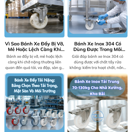
Vì Sao Bánh Xe Đẩy Bị Vỡ,
Bánh Xe Inox 304 Có
Mẻ Hoặc Lệch Càng Khi
Dùng Được Trong Môi
Chở Nặng? | VINADALI
Trường Có Chất Tẩy Rửa
Bánh xe đẩy bị vỡ, mẻ hoặc lệch
Giải đáp bánh xe Inox 304 có
Không? | VINADALI
càng khi chở nặng thường liên
dùng được với chất tẩy rửa
quan đến quá tải, va đập, sàn gồ
không: kiểm tra hoạt chất, nồng
ghề hay sai cấu hình. Xem cách
độ, nhiệt độ, thời gian tiếp xúc và
kiểm tra an toàn.
cấu tạo cụm bánh xe trước khi
chọn.