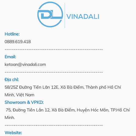
vượt trội và vận hành êm ái.
chất lượng cao, VINADALI chính
là địa chỉ đáng tin cậy dành cho
doanh nghiệp của bạn.
Hotline:
0889.619.418
------------------------------------------------------
Email:
ketoan@vinadali.com
------------------------------------------------------
Địa chỉ:
58/25Z Đường Tiền Lân 12E, Xã Bà Điểm, Thành phố Hồ Chí
Minh, Việt Nam
Showroom & VPKD:
75, Đường Tiền Lân 12, Xã Bà Điểm, Huyện Hóc Môn, TP.Hồ Chí
Minh.
------------------------------------------------------
Website: