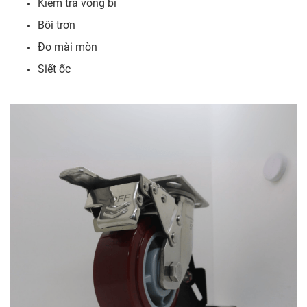
Kiểm tra vòng bi
Bôi trơn
Đo mài mòn
Siết ốc