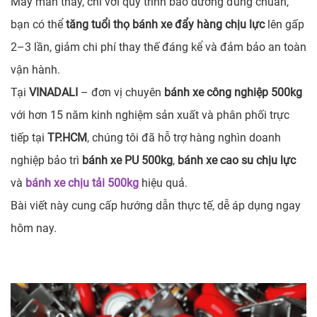
May mắn thay, chỉ với quy trình bảo dưỡng đúng chuẩn,
bạn có thể
tăng tuổi thọ bánh xe đẩy hàng chịu lực
lên gấp
2–3 lần, giảm chi phí thay thế đáng kể và đảm bảo an toàn
vận hành.
Tại
VINADALI
– đơn vị chuyên
bánh xe công nghiệp 500kg
với hơn 15 năm kinh nghiệm sản xuất và phân phối trực
tiếp tại
TP.HCM
, chúng tôi đã hỗ trợ hàng nghìn doanh
nghiệp bảo trì
bánh xe PU 500kg
,
bánh xe cao su chịu lực
và
bánh xe chịu tải 500kg
hiệu quả.
Bài viết này cung cấp hướng dẫn thực tế, dễ áp dụng ngay
hôm nay.