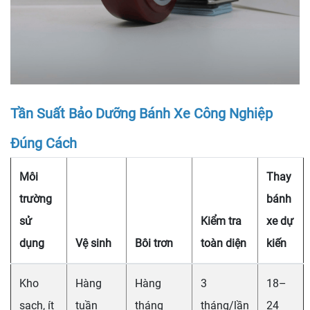
Tần Suất Bảo Dưỡng Bánh Xe Công Nghiệp
Đúng Cách
Môi
Thay
trường
bánh
sử
Kiểm tra
xe dự
dụng
Vệ sinh
Bôi trơn
toàn diện
kiến
Kho
Hàng
Hàng
3
18–
sạch, ít
tuần
tháng
tháng/lần
24