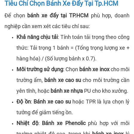
Tiêu Chí Chọn Bánh Xe Đẩy Tại Tp.HCM
Để chọn
bánh xe đẩy tại TP.HCM
phù hợp, doanh
nghiệp cần xem xét các tiêu chí sau:
Khả năng chịu tải
: Tính toán tải trọng theo công
thức: Tải trọng 1 bánh = (Tổng trọng lượng xe +
hàng hóa) / (Số lượng bánh x 0.7).
Môi trường sử dụng
: Chọn
bánh xe inox
cho môi
trường ẩm,
bánh xe cao su
cho môi trường cần
yên tĩnh, hoặc
bánh xe nhựa
PU cho kho xưởng.
Độ ồn
:
Bánh xe cao su
hoặc TPR là lựa chọn lý
tưởng để giảm tiếng ồn.
Nhiệt độ
:
Bánh xe Phenolic
phù hợp với môi
trường nhiệt độ cao, trong khi
bánh xe inox
lý