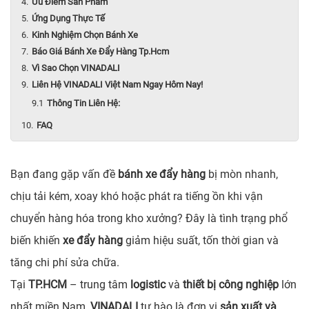
Ưu Điểm Sản Phẩm
Ứng Dụng Thực Tế
Kinh Nghiệm Chọn Bánh Xe
Báo Giá Bánh Xe Đẩy Hàng Tp.Hcm
Vì Sao Chọn VINADALI
Liên Hệ VINADALI Việt Nam Ngay Hôm Nay!
Thông Tin Liên Hệ:
FAQ
Bạn đang gặp vấn đề
bánh xe đẩy hàng
bị mòn nhanh,
chịu tải kém, xoay khó hoặc phát ra tiếng ồn khi vận
chuyển hàng hóa trong kho xưởng? Đây là tình trạng phổ
biến khiến
xe đẩy hàng
giảm hiệu suất, tốn thời gian và
tăng chi phí sửa chữa.
Tại
TP.HCM
– trung tâm
logistic
và
thiết bị công nghiệp
lớn
nhất miền Nam,
VINADALI
tự hào là đơn vị
sản xuất và