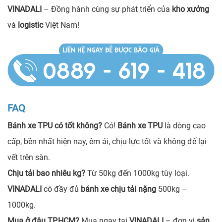
VINADALI
– Đồng hành cùng sự phát triển của
kho xưởng
và
logistic
Việt Nam!
FAQ
Bánh xe TPU có tốt không?
Có!
Bánh xe TPU
là dòng cao
cấp, bền nhất hiện nay, êm ái, chịu lực tốt và không để lại
vết trên sàn.
Chịu tải bao nhiêu kg?
Từ 50kg đến 1000kg tùy loại.
VINADALI
có đầy đủ
bánh xe chịu tải nặng
500kg –
1000kg.
Mua ở đâu TP.HCM?
Mua ngay tại
VINADALI
– đơn vị
sản