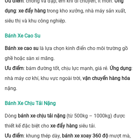
Ưu điểm
: chống va đập, êm khi di chuyển, ít mòn.
Ứng
dụng
:
xe đẩy hàng
trong kho xưởng, nhà máy sản xuất,
siêu thị và khu công nghiệp.
Bánh Xe Cao Su
Bánh xe cao su
là lựa chọn kinh điển cho môi trường gồ
ghề hoặc sàn xi măng.
Ưu điểm
: bám đường tốt, chịu lực mạnh, giá rẻ.
Ứng dụng
:
nhà máy cơ khí, khu vực ngoài trời,
vận chuyển hàng hóa
nặng.
Bánh Xe Chịu Tải Nặng
Dòng
bánh xe chịu tải nặng
(từ 500kg – 1000kg) được
thiết kế đặc biệt cho
xe đẩy hàng
siêu tải.
Ưu điểm
: khung thép dày,
bánh xe xoay 360 độ
mượt mà,