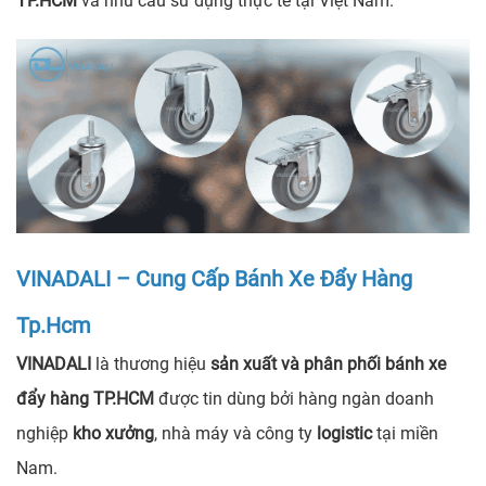
TP.HCM
và nhu cầu sử dụng thực tế tại Việt Nam.
VINADALI – Cung Cấp Bánh Xe Đẩy Hàng
Tp.Hcm
VINADALI
là thương hiệu
sản xuất và phân phối bánh xe
đẩy hàng TP.HCM
được tin dùng bởi hàng ngàn doanh
nghiệp
kho xưởng
, nhà máy và công ty
logistic
tại miền
Nam.