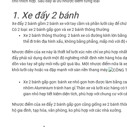
cho thích hợp. Sau đây là ưu nhược điểm từng loại
1. Xe đẩy 2 bánh
Xe đẩy 2 bánh gồm 2 bánh xe với tay cầm và phần lưỡi cày để chứa
Có 2 loại: xe 2 bánh gấp gọn và xe 2 bánh thông thường
Xe 2 bánh thông thường: 2 bánh xe có đường kính lớn bằng c
thể đi trên địa hình xấu, không bằng phẳng, mấp mô với độ 
Nhược điểm của xe này là thiết kế lưỡi xúc nên chỉ xe phù hợp nh
đẩy phải sử dụng dưới một độ nghiêng nhất định nên hàng hóa dạng 
dồn vào tay sẽ gây mỏi nếu giữ quá lâu. Một nhược điểm nữa là xe 
khỏi lưỡi cày hoặc va đập mạnh với sàn nền thang máy.
Xe 2 bánh gấp gọn: bánh xe nhỏ gọn hơn được làm bằng cao
nhôm Aluminium tránh han gỉ.Thân xe và lưỡi xúc hàng có t
gian nhỏ hẹp tiết kiệm diện tích, phù hợp với chung cư với 
Nhược điểm của xe đẩy 2 bánh gấp gọn cũng giống xe 2 bánh thông
hộ gia đình, tạp hóa, văn phòng, ko phù hợp với các nhà xưởng.