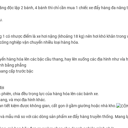
c năng độc lập 2 bánh, 4 bánh thì chỉ cần mua 1 chiếc xe đẩy hàng đa năng 
u.
 1 có nhược điểm là xe hơi nặng (khoảng 18 kg) nên hơi khó khăn trong 
 công nghiệp vận chuyển nhiều loại hàng hóa.
n hàng hóa lên các bậc cầu thang, hay lên xuống các địa hình như vỉa hè,
ình bằng phẳng
thang cấp trước bậc
đời
 phiên, chia đều trọng lực của hàng hóa lên các bánh xe.
ang, và mọi địa hình khác.
bạn tiết kiệm được không gian, cất gọn ở gầm giường hoặc nhà kho.
và mẫu mã so với các dòng sản phẩm xe đẩy hàng truyền thống. Mang lại 