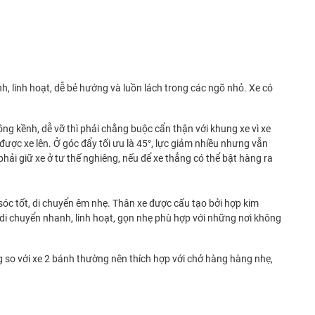
, linh hoạt, dễ bẻ hướng và luồn lách trong các ngõ nhỏ. Xe có
ng kềnh, dễ vỡ thì phải chằng buộc cẩn thận với khung xe vì xe
được xe lên. Ở góc đẩy tối ưu là 45°, lực giảm nhiều nhưng vẫn
hải giữ xe ở tư thế nghiêng, nếu để xe thẳng có thể bật hàng ra
c tốt, di chuyển êm nhẹ. Thân xe được cấu tạo bởi hợp kim
di chuyển nhanh, linh hoạt, gọn nhẹ phù hợp với những nơi không
 so với xe 2 bánh thường nên thích hợp với chở hàng hàng nhẹ,