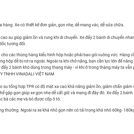
 hàng. Xe có thiết kế đơn giản, gọn nhẹ, dễ mang vác, dễ sửa chữa.
ao su giúp giảm ồn và rung khi di chuyển. Xe đẩy 2 bánh di chuyển nhanh
dốc tương đối.
ất cho các thùng hàng kiểu hình hộp hoặc phải bao gói vuông vức. Hàng cồ
hộp dễ bị rơi ra ngoài. Ngoài ra khi chở nặng, bạn cần lực lớn để nâng 
đẩy 2 bánh khó dùng trong thang máy - vì khi ở trong thàng máy ta vẫn p
 su tổng hợp TPR có độ mát xa cao khả năng giảm ồn, giảm chấn giảm só
hể gập gọn giúp xe gọn nhẹ dễ cất giữ và mang đi đây đó. Xe đẩy 2 bánh 
các bà các mẹ và bỏ được cốp ô tô.
 thường. Ngoài ra xe khá nhỏ gọn nên có tải trọng khá nhỏ 60kg- 180kg