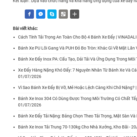
Kết luận : Dựa vào chức năng và khả năng ứng dụng của xe đẩy h
Bài viết khác:
Cách Tính Tải Trọng An Toàn Cho Bộ 4 Bánh Xe Đẩy | VINADALI
Bánh Xe PU Lõi Gang Và PUH Đỏ Bo Tròn: Khác Gì Về Mặt Lăn
Bánh Xe Đẩy Inox PA: Cấu Tạo, Dải Tải Và Ứng Dụng Trong Mô
Xe Đẩy Hàng Nặng Khó Đẩy: 7 Nguyên Nhân Từ Bánh Xe Và Các
01/07/2026
Vì Sao Bánh Xe Đẩy Bị Vỡ, Mẻ Hoặc Lệch Càng Khi Chở Nặng? 
Bánh Xe Inox 304 Có Dùng Được Trong Môi Trường Có Chất Tẩ
01/07/2026
Bánh Xe Đẩy Tải Nặng: Bảng Chọn Theo Tải Trọng, Mặt Sàn Và
Bánh Xe Inox Tải Trung 70-130kg Cho Nhà Xưởng, Kho Bãi - 2