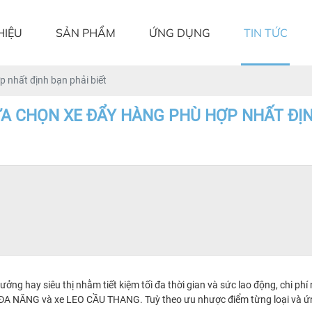
HIỆU
SẢN PHẨM
ỨNG DỤNG
TIN TỨC
 nhất định bạn phải biết
 CHỌN XE ĐẨY HÀNG PHÙ HỢP NHẤT ĐỊN
ởng hay siêu thị nhằm tiết kiệm tối đa thời gian và sức lao động, chi ph
 ĐA NĂNG
và xe
LEO CẦU THANG
.
Tuỳ theo ưu nhược điểm từng loại và ứ