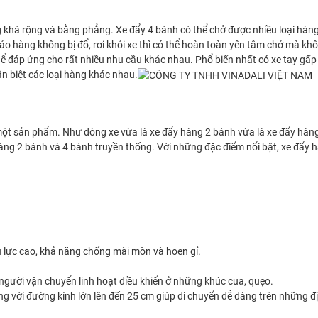
g khá rộng và bằng phẳng. Xe đẩy 4 bánh có thể chở được nhiều loại hàng,
bảo hàng không bị đổ, rơi khỏi xe thì có thể hoàn toàn yên tâm chở mà k
hể đáp ứng cho rất nhiều nhu cầu khác nhau. Phổ biến nhất có xe tay gấp 
ân biệt các loại hàng khác nhau.
một sản phẩm. Như dòng xe vừa là xe đẩy hàng 2 bánh vừa là xe đẩy hàng
àng 2 bánh và 4 bánh truyền thống. Với những đặc điểm nổi bật, xe đẩ
ịu lực cao, khả năng chống mài mòn và hoen gỉ.
người vận chuyển linh hoạt điều khiển ở những khúc cua, quẹo.
g với đường kính lớn lên đến 25 cm giúp di chuyển dễ dàng trên những đị