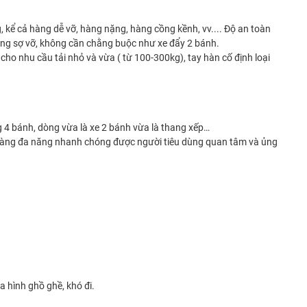
 kể cả hàng dễ vỡ, hàng nặng, hàng cồng kềnh, vv.... Độ an toàn
hông sợ vỡ, không cần chằng buộc như xe đẩy 2 bánh.
cho nhu cầu tải nhỏ và vừa ( từ 100-300kg), tay hàn cố định loại
 4 bánh, dòng vừa là xe 2 bánh vừa là thang xếp…
y hàng đa năng nhanh chóng được người tiêu dùng quan tâm và ủng
a hình ghồ ghề, khó đi.