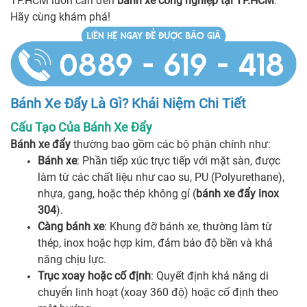
TP.HCM luôn cần đến
bánh xe công nghiệp tại TP.HCM
.
Hãy cùng khám phá!
Bánh Xe Đẩy Là Gì? Khái Niệm Chi Tiết
Cấu Tạo Của Bánh Xe Đẩy
Bánh xe đẩy
thường bao gồm các bộ phận chính như:
Bánh xe
: Phần tiếp xúc trực tiếp với mặt sàn, được
làm từ các chất liệu như cao su, PU (Polyurethane),
nhựa, gang, hoặc thép không gỉ (
bánh xe đẩy inox
304
).
Càng bánh xe
: Khung đỡ bánh xe, thường làm từ
thép, inox hoặc hợp kim, đảm bảo độ bền và khả
năng chịu lực.
Trục xoay hoặc cố định
: Quyết định khả năng di
chuyển linh hoạt (xoay 360 độ) hoặc cố định theo