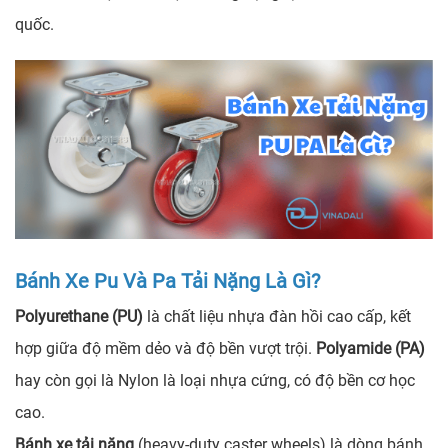
quốc.
Bánh Xe Pu Và Pa Tải Nặng Là Gì?
Polyurethane (PU)
là chất liệu nhựa đàn hồi cao cấp, kết
hợp giữa độ mềm dẻo và độ bền vượt trội.
Polyamide (PA)
hay còn gọi là Nylon là loại nhựa cứng, có độ bền cơ học
cao.
Bánh xe tải nặng
(heavy-duty caster wheels) là dòng bánh