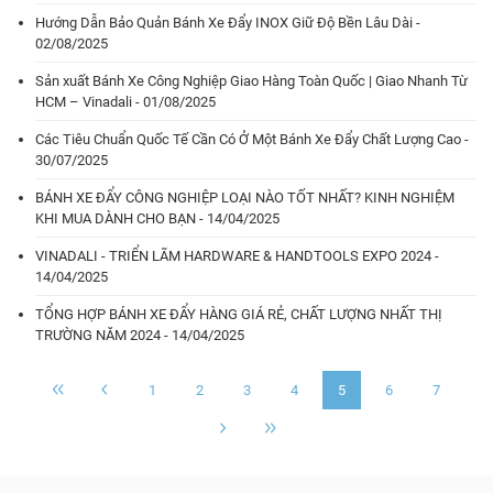
Hướng Dẫn Bảo Quản Bánh Xe Đẩy INOX Giữ Độ Bền Lâu Dài -
02/08/2025
Sản xuất Bánh Xe Công Nghiệp Giao Hàng Toàn Quốc | Giao Nhanh Từ
HCM – Vinadali - 01/08/2025
Các Tiêu Chuẩn Quốc Tế Cần Có Ở Một Bánh Xe Đẩy Chất Lượng Cao -
30/07/2025
BÁNH XE ĐẨY CÔNG NGHIỆP LOẠI NÀO TỐT NHẤT? KINH NGHIỆM
KHI MUA DÀNH CHO BẠN - 14/04/2025
VINADALI - TRIỂN LÃM HARDWARE & HANDTOOLS EXPO 2024 -
14/04/2025
TỔNG HỢP BÁNH XE ĐẨY HÀNG GIÁ RẺ, CHẤT LƯỢNG NHẤT THỊ
TRƯỜNG NĂM 2024 - 14/04/2025
1
2
3
4
5
6
7