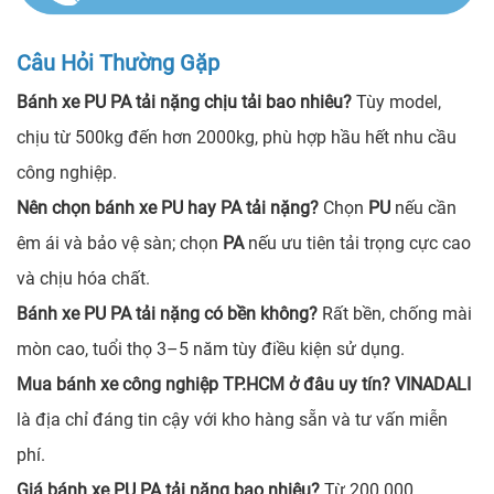
Câu Hỏi Thường Gặp
Bánh xe PU PA tải nặng chịu tải bao nhiêu?
Tùy model,
chịu từ 500kg đến hơn 2000kg, phù hợp hầu hết nhu cầu
công nghiệp.
Nên chọn bánh xe PU hay PA tải nặng?
Chọn
PU
nếu cần
êm ái và bảo vệ sàn; chọn
PA
nếu ưu tiên tải trọng cực cao
và chịu hóa chất.
Bánh xe PU PA tải nặng có bền không?
Rất bền, chống mài
mòn cao, tuổi thọ 3–5 năm tùy điều kiện sử dụng.
Mua bánh xe công nghiệp TP.HCM ở đâu uy tín?
VINADALI
là địa chỉ đáng tin cậy với kho hàng sẵn và tư vấn miễn
phí.
Giá bánh xe PU PA tải nặng bao nhiêu?
Từ 200.000