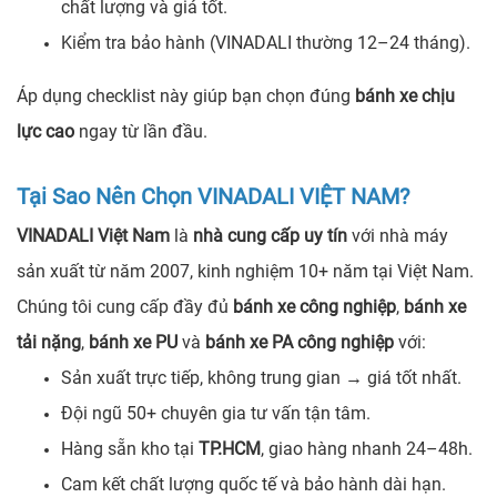
chất lượng và giá tốt.
Kiểm tra bảo hành (VINADALI thường 12–24 tháng).
Áp dụng checklist này giúp bạn chọn đúng
bánh xe chịu
lực cao
ngay từ lần đầu.
Tại Sao Nên Chọn VINADALI VIỆT NAM?
VINADALI Việt Nam
là
nhà cung cấp uy tín
với nhà máy
sản xuất từ năm 2007, kinh nghiệm 10+ năm tại Việt Nam.
Chúng tôi cung cấp đầy đủ
bánh xe công nghiệp
,
bánh xe
tải nặng
,
bánh xe PU
và
bánh xe PA công nghiệp
với:
Sản xuất trực tiếp, không trung gian → giá tốt nhất.
Đội ngũ 50+ chuyên gia tư vấn tận tâm.
Hàng sẵn kho tại
TP.HCM
, giao hàng nhanh 24–48h.
Cam kết chất lượng quốc tế và bảo hành dài hạn.