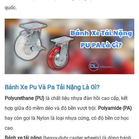
quốc.
Bánh Xe Pu Và Pa Tải Nặng Là Gì?
Polyurethane (PU)
là chất liệu nhựa đàn hồi cao cấp, kết
hợp giữa độ mềm dẻo và độ bền vượt trội.
Polyamide (PA)
hay còn gọi là Nylon là loại nhựa cứng, có độ bền cơ học
cao.
Bánh xe tải nặng
(heavy-duty caster wheels) là dòng bánh