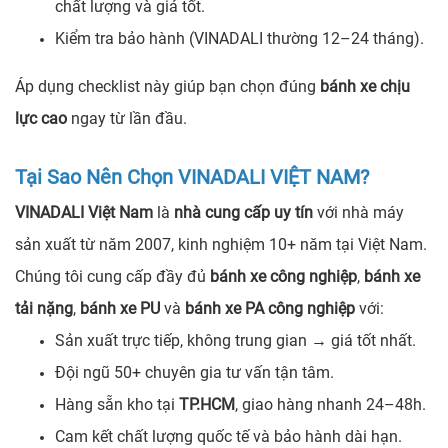
chất lượng và giá tốt.
Kiểm tra bảo hành (VINADALI thường 12–24 tháng).
Áp dụng checklist này giúp bạn chọn đúng
bánh xe chịu
lực cao
ngay từ lần đầu.
Tại Sao Nên Chọn VINADALI VIỆT NAM?
VINADALI Việt Nam
là
nhà cung cấp uy tín
với nhà máy
sản xuất từ năm 2007, kinh nghiệm 10+ năm tại Việt Nam.
Chúng tôi cung cấp đầy đủ
bánh xe công nghiệp
,
bánh xe
tải nặng
,
bánh xe PU
và
bánh xe PA công nghiệp
với:
Sản xuất trực tiếp, không trung gian → giá tốt nhất.
Đội ngũ 50+ chuyên gia tư vấn tận tâm.
Hàng sẵn kho tại
TP.HCM
, giao hàng nhanh 24–48h.
Cam kết chất lượng quốc tế và bảo hành dài hạn.