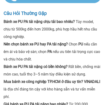
Câu Hỏi Thường Gặp
Bánh xe PU PA tải nặng chịu tải bao nhiêu?
Tùy model,
chịu từ 500kg đến hơn 2000kg, phù hợp hầu hết nhu cầu
công nghiệp.
Nên chọn bánh xe PU hay PA tải nặng?
Chọn
PU
nếu cần
êm ái và bảo vệ sàn; chọn
PA
nếu ưu tiên tải trọng cực cao
và chịu hóa chất.
Bánh xe PU PA tải nặng có bền không?
Rất bền, chống mài
mòn cao, tuổi thọ 3–5 năm tùy điều kiện sử dụng.
Mua bánh xe công nghiệp TP.HCM ở đâu uy tín?
VINADALI
là địa chỉ đáng tin cậy với kho hàng sẵn và tư vấn miễn
phí.
Giá bánh xe PU PA tải nặng bao nhiêu?
Từ 200.000