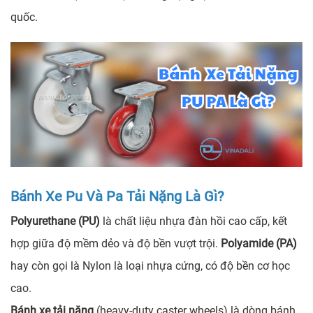
quốc.
Bánh Xe Pu Và Pa Tải Nặng Là Gì?
Polyurethane (PU)
là chất liệu nhựa đàn hồi cao cấp, kết
hợp giữa độ mềm dẻo và độ bền vượt trội.
Polyamide (PA)
hay còn gọi là Nylon là loại nhựa cứng, có độ bền cơ học
cao.
Bánh xe tải nặng
(heavy-duty caster wheels) là dòng bánh