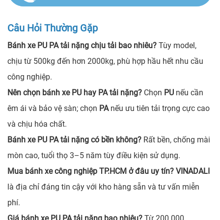
Câu Hỏi Thường Gặp
Bánh xe PU PA tải nặng chịu tải bao nhiêu?
Tùy model,
chịu từ 500kg đến hơn 2000kg, phù hợp hầu hết nhu cầu
công nghiệp.
Nên chọn bánh xe PU hay PA tải nặng?
Chọn
PU
nếu cần
êm ái và bảo vệ sàn; chọn
PA
nếu ưu tiên tải trọng cực cao
và chịu hóa chất.
Bánh xe PU PA tải nặng có bền không?
Rất bền, chống mài
mòn cao, tuổi thọ 3–5 năm tùy điều kiện sử dụng.
Mua bánh xe công nghiệp TP.HCM ở đâu uy tín?
VINADALI
là địa chỉ đáng tin cậy với kho hàng sẵn và tư vấn miễn
phí.
Giá bánh xe PU PA tải nặng bao nhiêu?
Từ 200.000