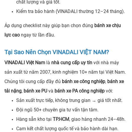
chất lượng và giá tốt.
Kiểm tra bảo hành (VINADALI thường 12–24 tháng).
Áp dụng checklist này giúp bạn chọn đúng
bánh xe chịu
lực cao
ngay từ lần đầu.
Tại Sao Nên Chọn VINADALI VIỆT NAM?
VINADALI Việt Nam
là
nhà cung cấp uy tín
với nhà máy
sản xuất từ năm 2007, kinh nghiệm 10+ năm tại Việt Nam.
Chúng tôi cung cấp đầy đủ
bánh xe công nghiệp
,
bánh xe
tải nặng
,
bánh xe PU
và
bánh xe PA công nghiệp
với:
Sản xuất trực tiếp, không trung gian → giá tốt nhất.
Đội ngũ 50+ chuyên gia tư vấn tận tâm.
Hàng sẵn kho tại
TP.HCM
, giao hàng nhanh 24–48h.
Cam kết chất lượng quốc tế và bảo hành dài hạn.