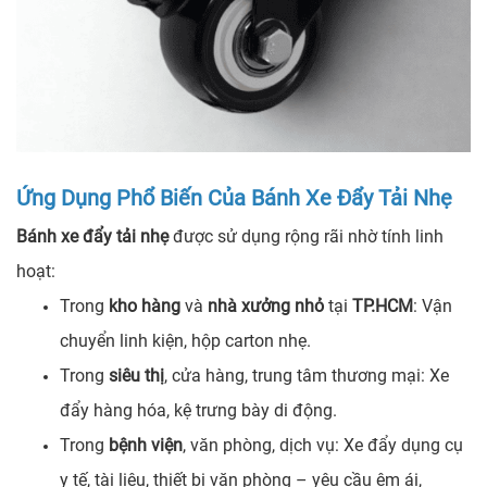
Ứng Dụng Phổ Biến Của Bánh Xe Đẩy Tải Nhẹ
Bánh xe đẩy tải nhẹ
được sử dụng rộng rãi nhờ tính linh
hoạt:
Trong
kho hàng
và
nhà xưởng nhỏ
tại
TP.HCM
: Vận
chuyển linh kiện, hộp carton nhẹ.
Trong
siêu thị
, cửa hàng, trung tâm thương mại: Xe
đẩy hàng hóa, kệ trưng bày di động.
Trong
bệnh viện
, văn phòng, dịch vụ: Xe đẩy dụng cụ
y tế, tài liệu, thiết bị văn phòng – yêu cầu êm ái,