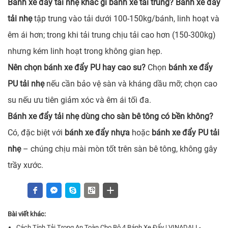
Bánh xe đẩy tải nhẹ khác gì bánh xe tải trung?
Bánh xe đẩy
tải nhẹ
tập trung vào tải dưới 100-150kg/bánh, linh hoạt và
êm ái hơn; trong khi tải trung chịu tải cao hơn (150-300kg)
nhưng kém linh hoạt trong không gian hẹp.
Nên chọn bánh xe đẩy PU hay cao su?
Chọn
bánh xe đẩy
PU tải nhẹ
nếu cần bảo vệ sàn và kháng dầu mỡ; chọn cao
su nếu ưu tiên giảm xóc và êm ái tối đa.
Bánh xe đẩy tải nhẹ dùng cho sàn bê tông có bền không?
Có, đặc biệt với
bánh xe đẩy nhựa
hoặc
bánh xe đẩy PU tải
nhẹ
– chúng chịu mài mòn tốt trên sàn bê tông, không gây
trầy xước.
Bài viết khác:
Cách Tính Tải Trọng An Toàn Cho Bộ 4 Bánh Xe Đẩy | VINADALI -