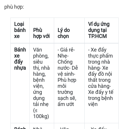
phù hợp:
Loại
Ví dụ ứng
bánh
Phù
Lý do
dụng tại
xe
hợp với
chọn
TP.HCM
Bánh
Văn
- Giá rẻ-
- Xe đẩy
xe
phòng,
Nhẹ-
thực phẩm
đẩy
siêu
Chống
trong nhà
nhựa
thị, nhà
nước- Dễ
hàng- Xe
hàng,
vệ sinh-
đẩy đồ nội
bệnh
Phù hợp
thất trong
viện,
môi
cửa hàng-
ứng
trường
Xe đẩy y tế
dụng
sạch sẽ,
trong bệnh
tải nhẹ
ẩm ướt
viện
(≤
100kg)