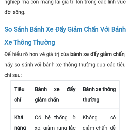
nghiệp mà còn mang lại giá trị lớn trong các lĩnh vực
đời sống.
So Sánh Bánh Xe Đẩy Giảm Chấn Với Bánh
Xe Thông Thường
Để hiểu rõ hơn về giá trị của
bánh xe đẩy giảm chấn
,
hãy so sánh với bánh xe thông thường qua các tiêu
chí sau:
Tiêu
Bánh xe đẩy
Bánh xe thông
chí
giảm chấn
thường
Khả
Có hệ thống lò
Không có
năng
xo, giảm rung lắc
giảm chấn, dễ