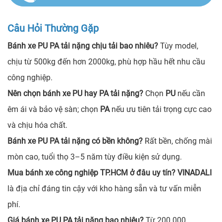
Câu Hỏi Thường Gặp
Bánh xe PU PA tải nặng chịu tải bao nhiêu?
Tùy model,
chịu từ 500kg đến hơn 2000kg, phù hợp hầu hết nhu cầu
công nghiệp.
Nên chọn bánh xe PU hay PA tải nặng?
Chọn
PU
nếu cần
êm ái và bảo vệ sàn; chọn
PA
nếu ưu tiên tải trọng cực cao
và chịu hóa chất.
Bánh xe PU PA tải nặng có bền không?
Rất bền, chống mài
mòn cao, tuổi thọ 3–5 năm tùy điều kiện sử dụng.
Mua bánh xe công nghiệp TP.HCM ở đâu uy tín?
VINADALI
là địa chỉ đáng tin cậy với kho hàng sẵn và tư vấn miễn
phí.
Giá bánh xe PU PA tải nặng bao nhiêu?
Từ 200.000