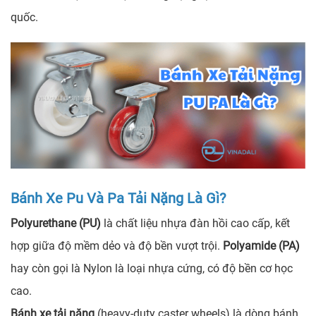
quốc.
Bánh Xe Pu Và Pa Tải Nặng Là Gì?
Polyurethane (PU)
là chất liệu nhựa đàn hồi cao cấp, kết
hợp giữa độ mềm dẻo và độ bền vượt trội.
Polyamide (PA)
hay còn gọi là Nylon là loại nhựa cứng, có độ bền cơ học
cao.
Bánh xe tải nặng
(heavy-duty caster wheels) là dòng bánh