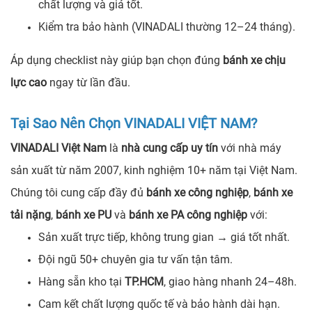
chất lượng và giá tốt.
Kiểm tra bảo hành (VINADALI thường 12–24 tháng).
Áp dụng checklist này giúp bạn chọn đúng
bánh xe chịu
lực cao
ngay từ lần đầu.
Tại Sao Nên Chọn VINADALI VIỆT NAM?
VINADALI Việt Nam
là
nhà cung cấp uy tín
với nhà máy
sản xuất từ năm 2007, kinh nghiệm 10+ năm tại Việt Nam.
Chúng tôi cung cấp đầy đủ
bánh xe công nghiệp
,
bánh xe
tải nặng
,
bánh xe PU
và
bánh xe PA công nghiệp
với:
Sản xuất trực tiếp, không trung gian → giá tốt nhất.
Đội ngũ 50+ chuyên gia tư vấn tận tâm.
Hàng sẵn kho tại
TP.HCM
, giao hàng nhanh 24–48h.
Cam kết chất lượng quốc tế và bảo hành dài hạn.